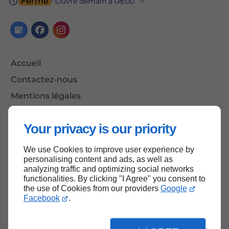
Fermé
⋅ Ouvre demain à 08:00
Accueil
Contactez-nous
Mentions légales
Plan du site
Your privacy is our priority
We use Cookies to improve user experience by
Haut de page
personalising content and ads, as well as
analyzing traffic and optimizing social networks
functionalities. By clicking "I Agree" you consent to
the use of Cookies from our providers
Google
Facebook
.